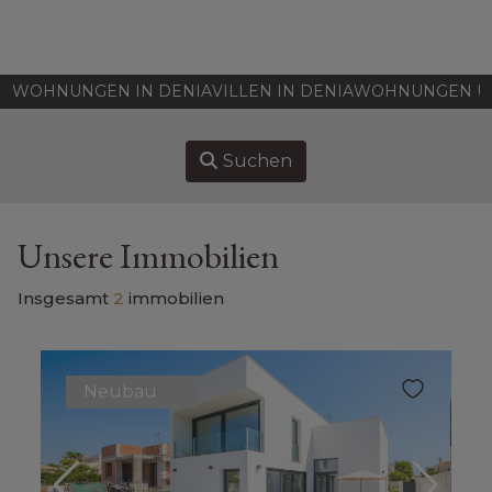
HOME
WOHNUNGEN IN DENIA
VILLEN IN DENIA
WOHNUNGEN UN
IMMOBILIEN ZU VERKAUFEN
Suchen
VERKAUFEN
KAUFEN
Unsere Immobilien
UBER UNS
Insgesamt
2
immobilien
ASSOCIATES
Neubau
KONTAKT