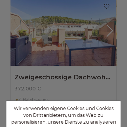
Zweigeschossige Dachwohnung in Jesús Pobre zu verkaufen
372.000 €
4
Habitaciones
2
Baños
Wir verwenden eigene Cookies und Cookies
2
Metros:
142 m
von Drittanbietern, um das Web zu
2
Parcela:
0 m
personalisieren, unsere Dienste zu analysieren