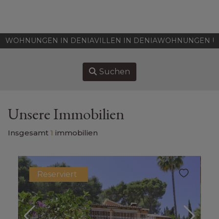
HOME
WOHNUNGEN IN DENIA
VILLEN IN DENIA
WOHNUNGEN UN
IMMOBILIEN ZU VERKAUFEN
Suchen
VERKAUFEN
KAUFEN
Unsere Immobilien
UBER UNS
Insgesamt
1
immobilien
ASSOCIATES
Reserviert
KONTAKT