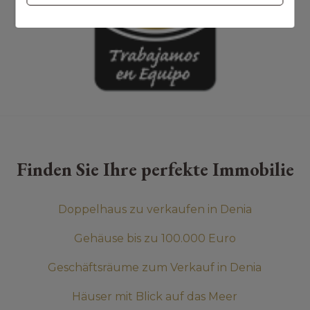
Finden Sie Ihre perfekte Immobilie
Doppelhaus zu verkaufen in Denia
Gehäuse bis zu 100.000 Euro
Geschäftsräume zum Verkauf in Denia
Häuser mit Blick auf das Meer