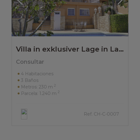
Villa in exklusiver Lage in Las Rotas mit Meerblick.
Consultar
4
Habitaciones
3
Baños
2
Metros:
230 m
2
Parcela:
1.240 m
Ref. CH-C-0007