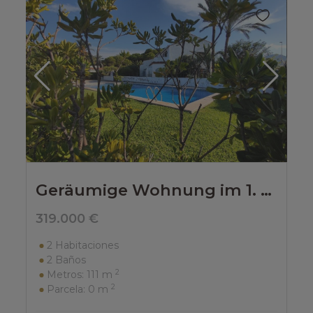
Geräumige Wohnung im 1. Stock in erster Strandlage in Denia
319.000 €
2
Habitaciones
2
Baños
2
Metros:
111 m
2
Parcela:
0 m