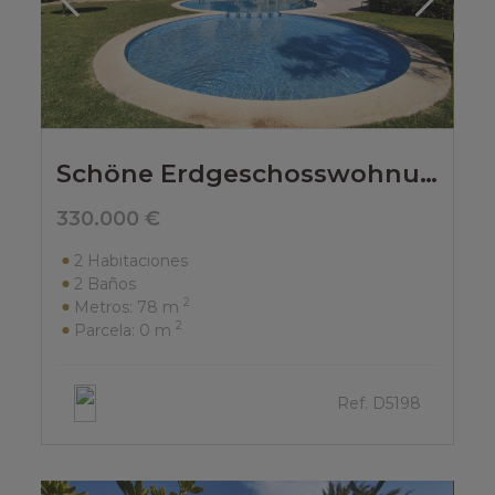
Schöne Erdgeschosswohnung in den Marinas, Hotelzone Los Angeles.
330.000 €
2
Habitaciones
2
Baños
2
Metros:
78 m
2
Parcela:
0 m
Ref. D5198