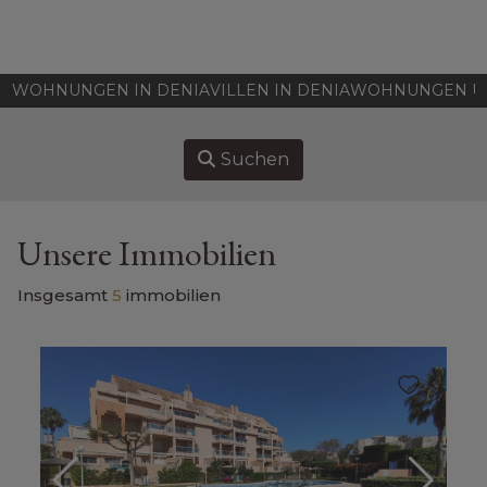
HOME
WOHNUNGEN IN DENIA
VILLEN IN DENIA
WOHNUNGEN UN
IMMOBILIEN ZU VERKAUFEN
Suchen
VERKAUFEN
KAUFEN
Unsere Immobilien
UBER UNS
Insgesamt
5
immobilien
ASSOCIATES
KONTAKT