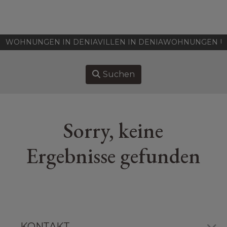
HOME
WOHNUNGEN IN DENIA
VILLEN IN DENIA
WOHNUNGEN UN
IMMOBILIEN ZU VERKAUFEN
Suchen
VERKAUFEN
KAUFEN
Sorry, keine
UBER UNS
Ergebnisse gefunden
ASSOCIATES
KONTAKT
KONTAKT