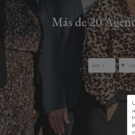
Más de 20 Agenci
L
Ref.
U
u
t
p
v