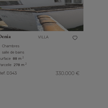
Denia
VILLA
Chambres
salle de bains
2
urface
88 m
2
arcelle
278 m
330.000 €
Ref. D343