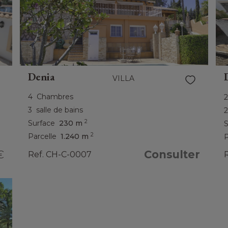
Denia
VILLA
4
Chambres
2
3
salle de bains
2
2
Surface
230 m
S
2
Parcelle
1.240 m
P
Consulter
€
Ref. CH-C-0007