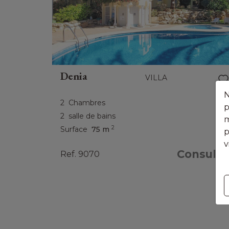
Denia
VILLA
N
2
Chambres
p
2
salle de bains
m
2
Surface
75 m
p
v
Consulte
Ref. 9070