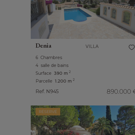
Denia
VILLA
6
Chambres
4
salle de bains
2
Surface
390 m
2
Parcelle
1.200 m
890.000 
Ref. N945
RÉSERVÉ