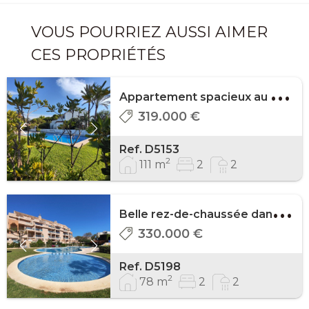
VOUS POURRIEZ AUSSI AIMER
CES PROPRIÉTÉS
A
ppartement spacieux au 1er étage en premiè ...
319.000 €
Ref. D5153
2
111 m
2
2
B
elle rez-de-chaussée dans la zone hôteliè ...
330.000 €
Ref. D5198
2
78 m
2
2