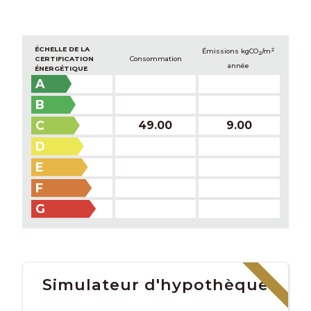
ÉCHELLE DE LA
2
Émissions kg
CO
/m
2
CERTIFICATION
Consommation
année
ÉNERGÉTIQUE
A
B
C
49.00
9.00
D
E
F
G
Simulateur d'hypothèque