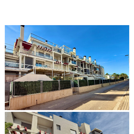
1 / 32
ACCUEIL
PROPRIÉTÉS À VENDRE
VENDRE
ACHETER
À PROPOS DE NOUS
ASSOCIATES
CONTACT