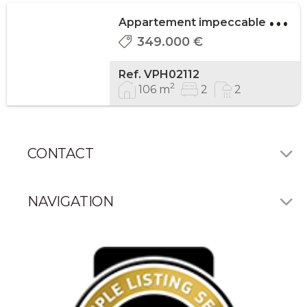
A
ppartement impeccable avec terrasse, parking ...
349.000 €
Ref. VPH02112
2
106 m
2
2
CONTACT
NAVIGATION