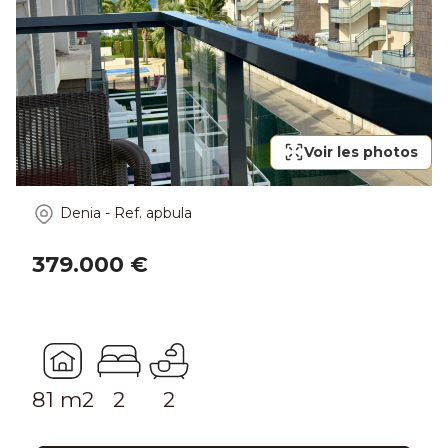
Voir les photos
Denia
-
Ref.
apbula
379.000 €
81 m2
2
2