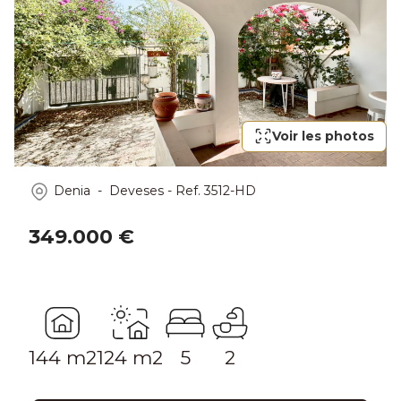
Voir les photos
Denia - Deveses
-
Ref.
3512-HD
349.000 €
144 m2
124 m2
5
2