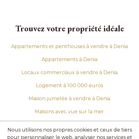
Trouvez votre propriété idéale
Appartements et penthouses à vendre à Denia
Appartements à Denia
Locaux commerciaux à vendre à Denia
Logement à 100 000 euros
Maison jumelée à vendre à Denia
Maisons avec vue sur la mer
Maisons et appartements à vendre à El Verger
Nous utilisons nos propres cookies et ceux de tiers
pour personnaliser le web, analyser nos services et
Maisons et appartements à vendre à Els Poblets