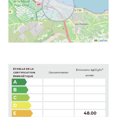
Leaflet
ÉCHELLE DE LA
2
Émissions kg
CO
/m
2
CERTIFICATION
Consommation
année
ÉNERGÉTIQUE
A
B
C
D
E
48.00