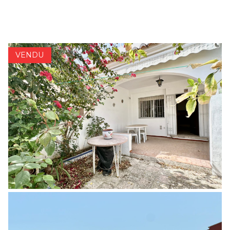
1 / 30
ACCUEIL
PROPRIÉTÉS À VENDRE
VENDU
VENDRE
ACHETER
À PROPOS DE NOUS
ASSOCIATES
CONTACT